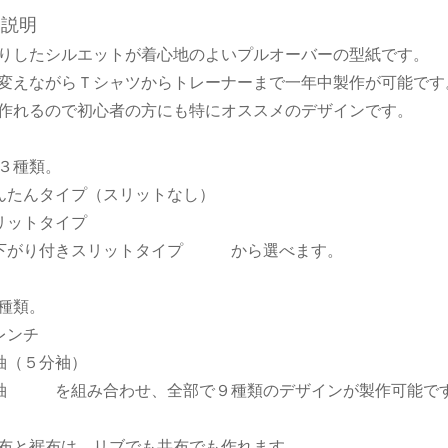
品説明
りしたシルエットが着心地のよいプルオーバーの型紙です。
変えながらＴシャツからトレーナーまで一年中製作が可能です
作れるので初心者の方にも特にオススメのデザインです。
３種類。
たんタイプ（スリットなし）
リットタイプ
下がり付きスリットタイプ から選べます。
種類。
レンチ
袖（５分袖）
袖 を組み合わせ、全部で９種類のデザインが製作可能で
布と裾布は、リブでも共布でも作れます。