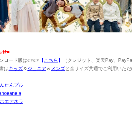
らせ■
ンロード版は👉👉
【
こちら
】
（クレジット、楽天Pay、PayP
書は
キッズ
＆
ジュニア
＆
メンズ
と全サイズ共通でご利用いただ
かんたんプル
ahoeanela
マホエアネラ