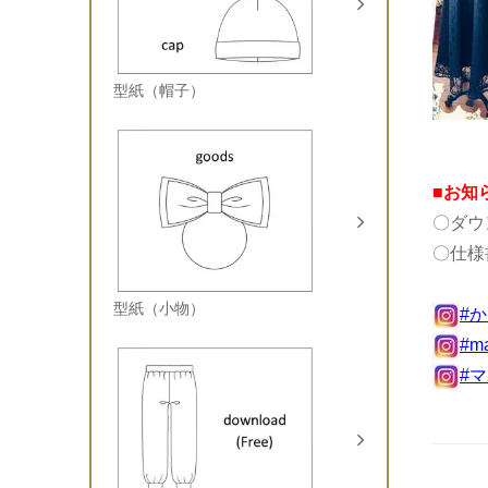
型紙（帽子）
■お知
〇ダウ
〇仕様
型紙（小物）
#
#m
#