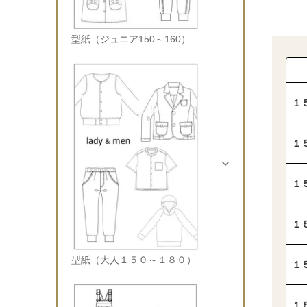
型紙（ジュニア150～160）
１
１
１
１
型紙（大人１５０～１８０）
１
１