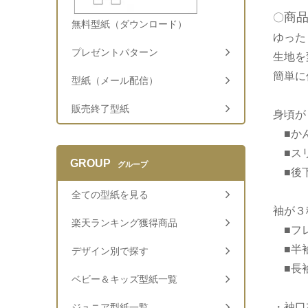
商
〇
無料型紙（ダウンロード）
ゆった
プレゼントパターン
生地を
簡単に
型紙（メール配信）
販売終了型紙
身頃が
■かん
■ス
GROUP
グループ
■後
全ての型紙を見る
袖が３
楽天ランキング獲得商品
■フ
■半
デザイン別で探す
■長
ベビー＆キッズ型紙一覧
・袖口
ジュニア型紙一覧