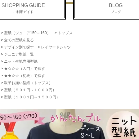
SHOPPING GUIDE
BLOG
ご利用ガイド
ブログ
>
型紙（ジュニア150～160）
>
トップス
>
全ての型紙を見る
>
デザイン別で探す
>
レイヤードシャツ
>
ジュニア型紙一覧
>
ニット生地専用型紙
>
★☆☆☆（入門）で探す
>
★★☆☆（初級）で探す
>
親子お揃い型紙（トップス）
>
型紙（５０１円～１０００円）
>
型紙（１００１円～１５００円）