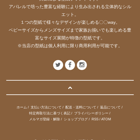
アパレルで培った豊富な経験により生み出される立体的なシル
エット。
１つの型紙で様々なデザインが楽しめる〇〇way。
ベビーサイズからメンズサイズまで家族お揃いでも楽しめる豊
富なサイズ展開が特徴の型紙です。
※当店の型紙は個人利用に限り商用利用が可能です。
ホーム
/
支払い方法について
/
配送・送料について
/
返品について
/
特定商取引法に基づく表記
/
プライバシーポリシー
/
メルマガ登録・解除
/
ショップブログ
/
RSS
/
ATOM