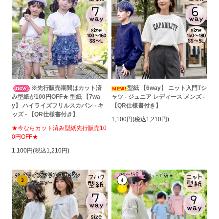
※先行販売期間はカット済
型紙 【6way】 ニット入門Tシ
み型紙が100円OFF★ 型紙 【7wa
ャツ - ジュニア レディース メンズ -
y】 ハイライズフリルスカパン - キ
【QR仕様書付き】
ッズ - 【QR仕様書付き】
1,100円(税込1,210円)
★今ならカット済み型紙先行販売10
0円OFF★
1,100円(税込1,210円)
3
4