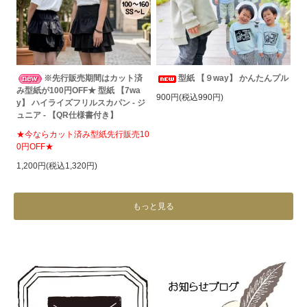
※先行販売期間はカット済
型紙 【９way】 かんたんプル
み型紙が100円OFF★ 型紙 【7wa
900円(税込990円)
y】 ハイライズフリルスカパン - ジ
ュニア - 【QR仕様書付き】
★今ならカット済み型紙先行販売10
0円OFF★
1,200円(税込1,320円)
もっと見る