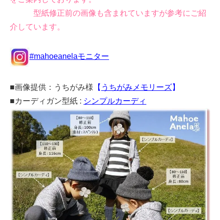
型紙修正前の画像も含まれていますが参考にご紹
介しています。
#mahoeanelaモニター
■画像提供：うちがみ様
【
うちがみメモリーズ
】
■カーディガン型紙 :
シンプルカーディ