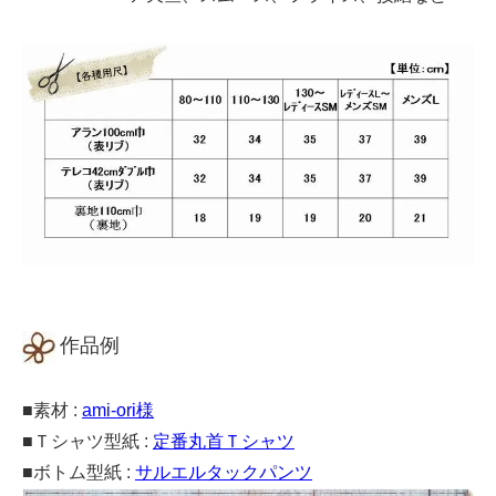
作品例
■素材 :
ami-ori様
■Ｔシャツ型紙 :
定番丸首Ｔシャツ
■ボトム型紙 :
サルエルタックパンツ