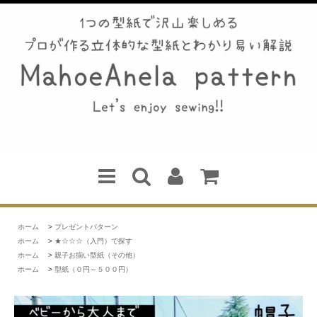
ホーム
>
プレゼントパターン
ホーム
>
★☆☆☆（入門）で探す
ホーム
>
親子お揃い型紙（その他）
ホーム
>
型紙（０円～５００円）