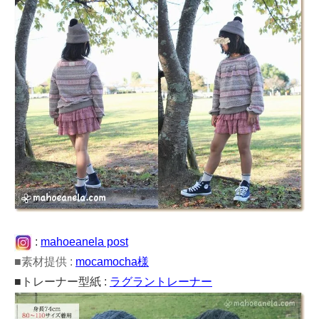
:
mahoeanela post
■素材提供 :
mocamocha様
■トレーナー型紙 :
ラグラントレーナー