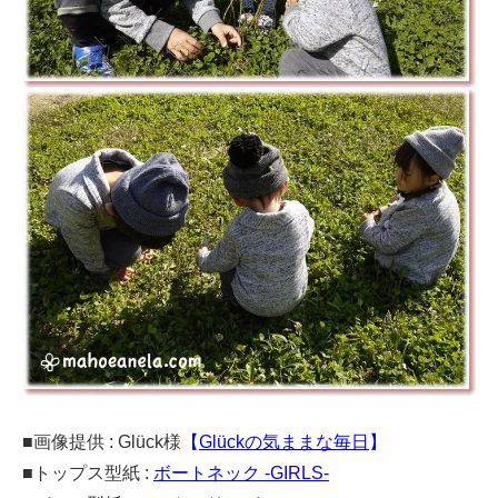
■画像提供 : Glück様
【
Glückの気ままな毎日
】
■トップス型紙 :
ボートネック -GIRLS-