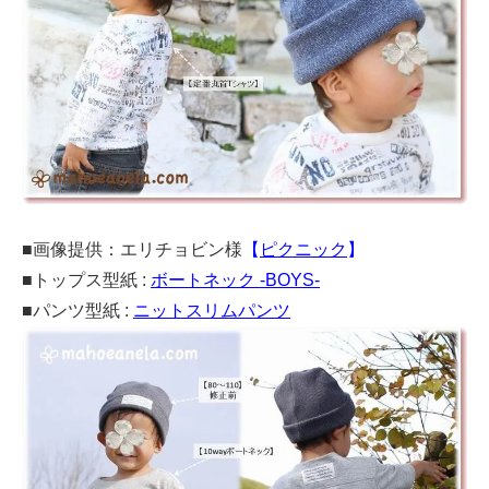
■画像提供：エリチョビン様
【
ピクニック
】
■トップス型紙 :
ボートネック -BOYS-
■パンツ型紙 :
ニットスリムパンツ