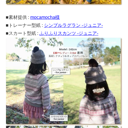
■素材提供 :
mocamocha様
■トレーナー型紙 :
シンプルラグラン -ジュニア-
■スカート型紙 :
ふりふりスカンツ -ジュニア-