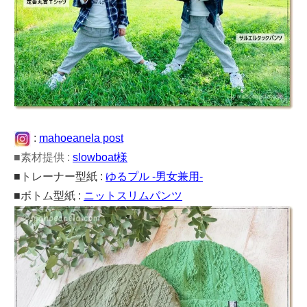
:
mahoeanela post
■素材提供 :
slowboat様
■トレーナー型紙 :
ゆるプル -男女兼用-
■ボトム型紙 :
ニットスリムパンツ