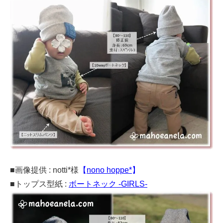
■画像提供 : notti*様
【
nono hoppe*
】
■トップス型紙 :
ボートネック -GIRLS-