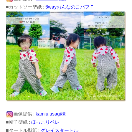
■カットソー型紙 :
6wayおんなのこパフＴ
画像提供 :
kamiu.usagi様
■帽子型紙 :
ほっこりベレー
■タートル型紙 :
グレイスタートル