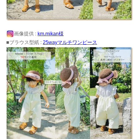
画像提供 :
km.mikan様
■ブラウス型紙 :
25wayマルチワンピース