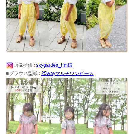
画像提供 :
skygarden_hm様
■ブラウス型紙 :
25wayマルチワンピース