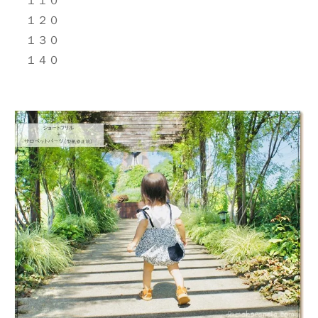
１１０
１２０
１３０
１４０