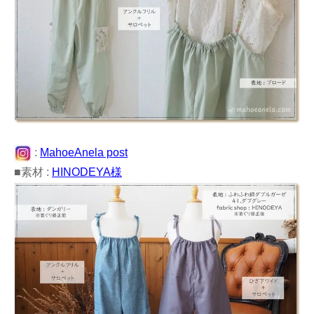
:
MahoeAnela post
■素材 :
HINODEYA様