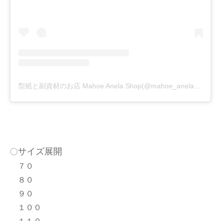
型紙と副資材のお店 Mahoe Anela Shop(@mahoe_anela)がシェアした投稿
サイズ展開
〇
７０
８０
９０
１００