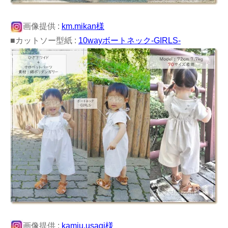
画像提供 :
km.mikan様
■カットソー型紙 :
10wayボートネック-GIRLS-
画像提供 :
kamiu.usagi様