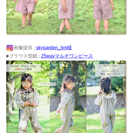
画像提供 :
skygarden_hm様
■ブラウス型紙 :
25wayマルチワンピース