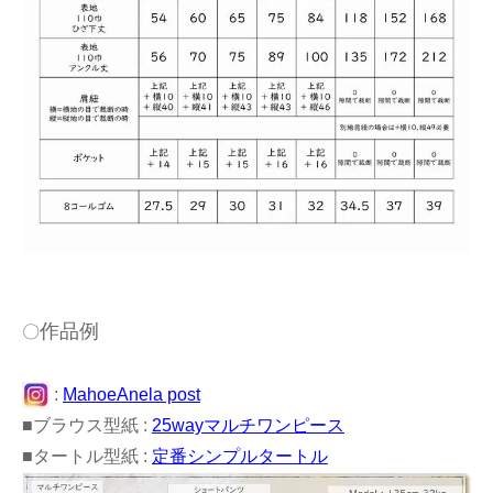
作品例
〇
:
MahoeAnela post
■ブラウス型紙 :
25wayマルチワンピース
■タートル型紙 :
定番シンプルタートル