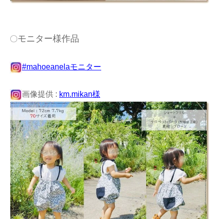
モニター様作品
〇
#mahoeanelaモニター
画像提供 :
km.mikan様