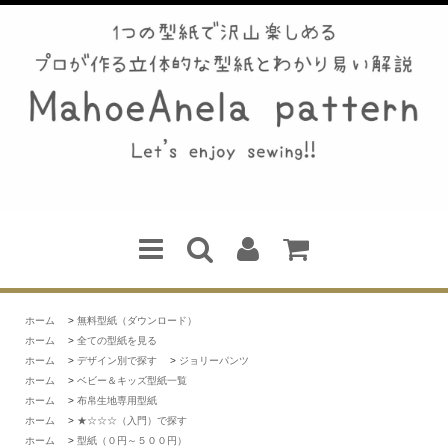
ホーム
>
無料型紙（ダウンロード）
ホーム
>
全ての型紙を見る
ホーム
>
デザイン別で探す
>
ジョリーパンツ
ホーム
>
ベビー＆キッズ型紙一覧
ホーム
>
布帛生地専用型紙
ホーム
>
★☆☆☆（入門）で探す
ホーム
>
型紙（０円～５００円）