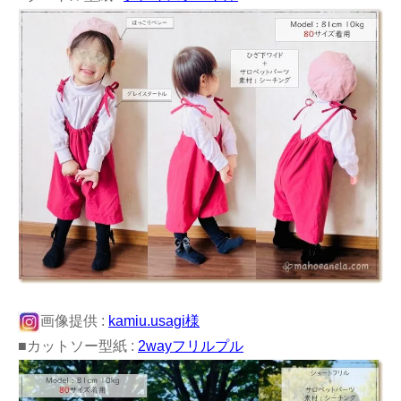
画像提供 :
kamiu.usagi様
■カットソー型紙 :
2wayフリルプル