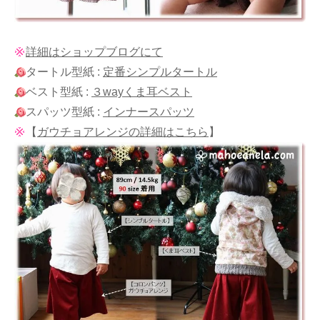
詳細はショップブログにて
タートル型紙 :
定番シンプルタートル
ベスト型紙 :
３wayくま耳ベスト
スパッツ型紙 :
インナースパッツ
【
ガウチョアレンジの詳細はこちら
】