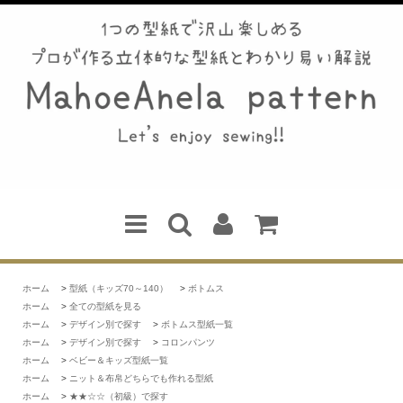
ホーム
>
型紙（キッズ70～140）
>
ボトムス
ホーム
>
全ての型紙を見る
ホーム
>
デザイン別で探す
>
ボトムス型紙一覧
ホーム
>
デザイン別で探す
>
コロンパンツ
ホーム
>
ベビー＆キッズ型紙一覧
ホーム
>
ニット＆布帛どちらでも作れる型紙
ホーム
>
★★☆☆（初級）で探す