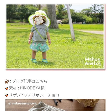
:
ブログ記事はこちら
素材 :
HINODEYA様
リボン :
プチリボン チョコ