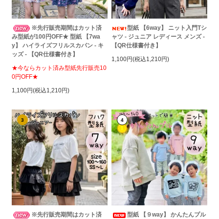
※先行販売期間はカット済
型紙 【6way】 ニット入門Tシ
み型紙が100円OFF★ 型紙 【7wa
ャツ - ジュニア レディース メンズ -
y】 ハイライズフリルスカパン - キ
【QR仕様書付き】
ッズ - 【QR仕様書付き】
1,100円(税込1,210円)
★今ならカット済み型紙先行販売10
0円OFF★
1,100円(税込1,210円)
3
4
※先行販売期間はカット済
型紙 【９way】 かんたんプル