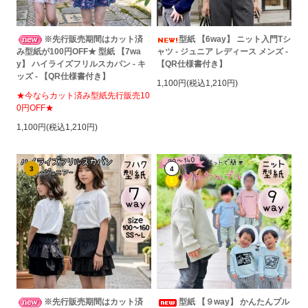
※先行販売期間はカット済
型紙 【6way】 ニット入門Tシ
み型紙が100円OFF★ 型紙 【7wa
ャツ - ジュニア レディース メンズ -
y】 ハイライズフリルスカパン - キ
【QR仕様書付き】
ッズ - 【QR仕様書付き】
1,100円(税込1,210円)
★今ならカット済み型紙先行販売10
0円OFF★
1,100円(税込1,210円)
3
4
※先行販売期間はカット済
型紙 【９way】 かんたんプル