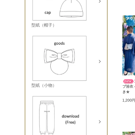
型紙（帽子）
型紙（小物）
ブ浴衣 
き★
1,200