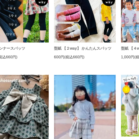
インナースパッツ
型紙 【２way】 かんたんスパッツ
型紙 【４
税込660円)
600円(税込660円)
1,000円(