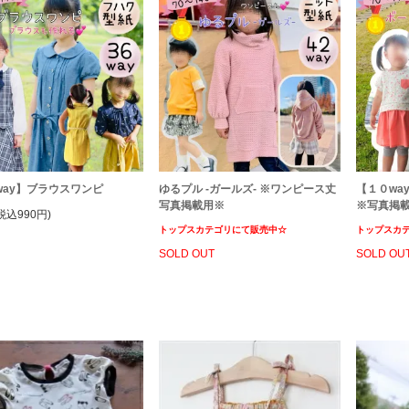
way】ブラウスワンピ
ゆるプル -ガールズ- ※ワンピース丈
【１０way
写真掲載用※
※写真掲
税込990円)
トップスカテゴリにて販売中☆
トップスカ
SOLD OUT
SOLD OU