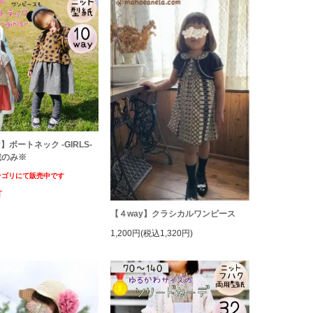
】ボートネック -GIRLS-
載のみ※
テゴリにて販売中です
T
【４way】クラシカルワンピース
1,200円(税込1,320円)