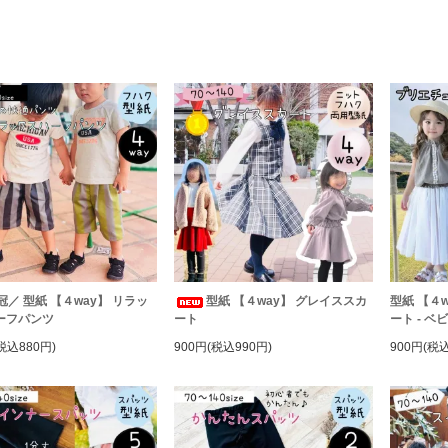
冠／ 型紙 【４way】 リラッ
型紙 【４way】 グレイススカ
型紙 【４
ーフパンツ
ート
ート - ベ
税込880円)
900円(税込990円)
900円(税込