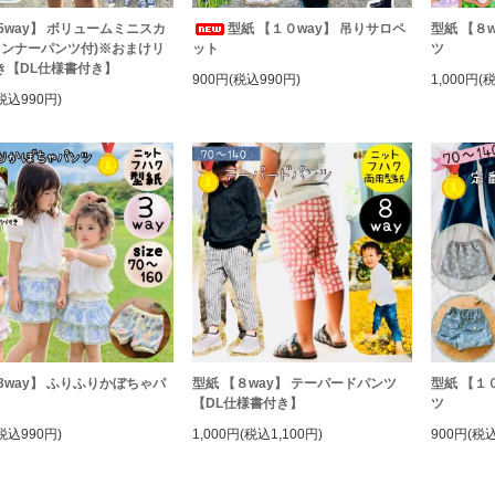
5way】 ボリュームミニスカ
型紙 【１０way】 吊りサロペ
型紙 【８
(インナーパンツ付)※おまけリ
ット
ツ
き【DL仕様書付き】
900円(税込990円)
1,000円(
税込990円)
3way】 ふりふりかぼちゃパ
型紙 【８way】 テーパードパンツ
型紙 【１
【DL仕様書付き】
ツ
税込990円)
1,000円(税込1,100円)
900円(税込