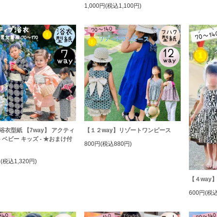
1,000円(税込1,100円)
浴衣型紙 【7way】 アクティ
【１２way】リゾートワンピース
- ベビー キッズ - ★おまけ付
800円(税込880円)
円(税込1,320円)
【４way
600円(税込