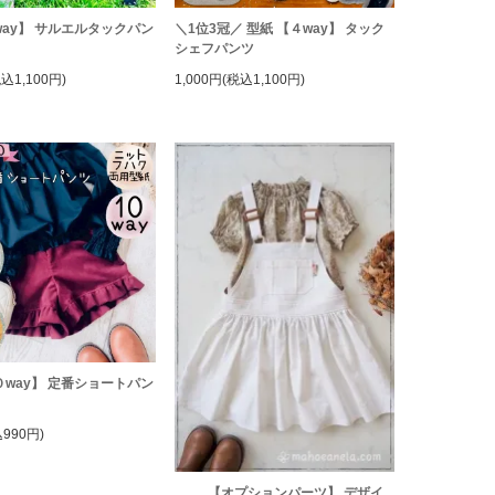
way】 サルエルタックパン
＼1位3冠／ 型紙 【４way】 タック
シェフパンツ
税込1,100円)
1,000円(税込1,100円)
０way】 定番ショートパン
990円)
【オプションパーツ】 デザイ