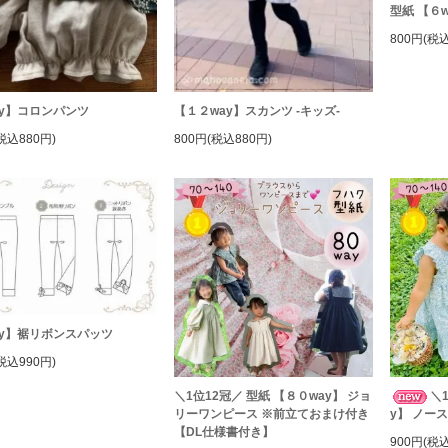
型紙 【６
800円(税込
ay】コロンパンツ
【１２way】スカンツ -キッズ-
税込880円)
800円(税込880円)
ay】裾リボンスパッツ
税込990円)
＼1位12冠／ 型紙 【８０way】 ジョ
＼
リーワンピース ※前立ておまけ付き
y】 ノー
【DL仕様書付き】
900円(税込