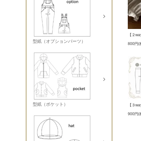
【２w
型紙（オプションパーツ）
800円(
型紙（ポケット）
【３w
900円(