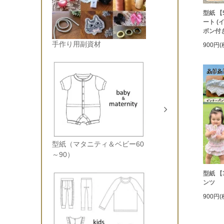
型紙 【
ート 
ボン付
手作り用副資材
900円(
型紙（マタニティ＆ベビー60
～90）
型紙 【
ンツ
900円(