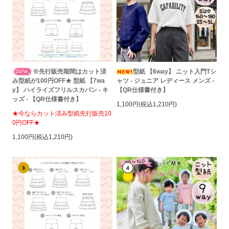
※先行販売期間はカット済
型紙 【6way】 ニット入門Tシ
み型紙が100円OFF★ 型紙 【7wa
ャツ - ジュニア レディース メンズ -
y】 ハイライズフリルスカパン - キ
【QR仕様書付き】
ッズ - 【QR仕様書付き】
1,100円(税込1,210円)
★今ならカット済み型紙先行販売10
0円OFF★
1,100円(税込1,210円)
3
4