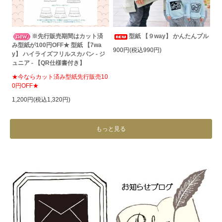
※先行販売期間はカット済
型紙 【９way】 かんたんプル
み型紙が100円OFF★ 型紙 【7wa
900円(税込990円)
y】 ハイライズフリルスカパン - ジ
ュニア - 【QR仕様書付き】
★今ならカット済み型紙先行販売10
0円OFF★
1,200円(税込1,320円)
もっと見る