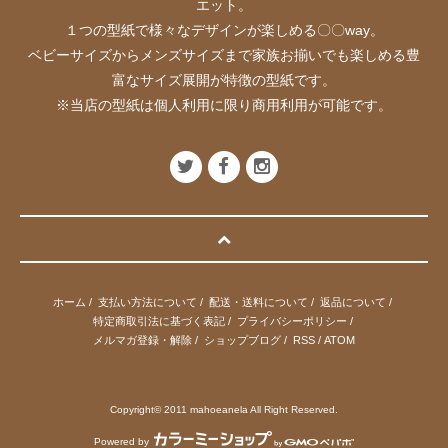
エット。
１つの型紙で様々なデザインが楽しめる〇〇way。
ベビーサイズからメンズサイズまで家族お揃いでも楽しめる豊
富なサイズ展開が特徴の型紙です。
※当店の型紙は個人利用に限り商用利用が可能です。
ホーム
/
支払い方法について
/
配送・送料について
/
返品について
/
特定商取引法に基づく表記
/
プライバシーポリシー
/
メルマガ登録・解除
/
ショップブログ
/
RSS
/
ATOM
Copyright© 2011 mahoeanela All Right Reserved.
Powered by