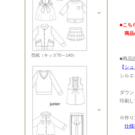
■こち
商品の
型紙（キッズ70～140）
■商品
【
シュ
シルエ
ダウン
印刷し
※作り
仕様