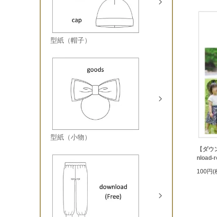
型紙（帽子）
型紙（小物）
【ダウ
nload-r
100円(