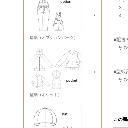
３、
４、ご
型紙（オプションパーツ）
■配送
その他
■型紙
その
型紙（ポケット）
この商