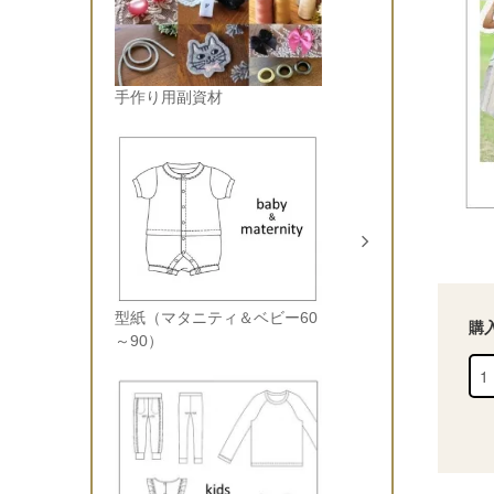
手作り用副資材
型紙（マタニティ＆ベビー60
購
～90）