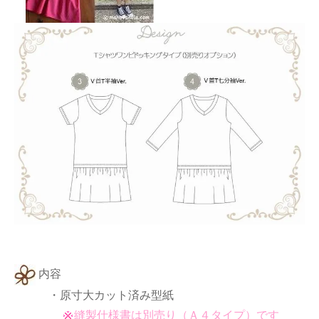
内容
・原寸大カット済み型紙
縫製仕様書は別売り（Ａ４タイプ）です