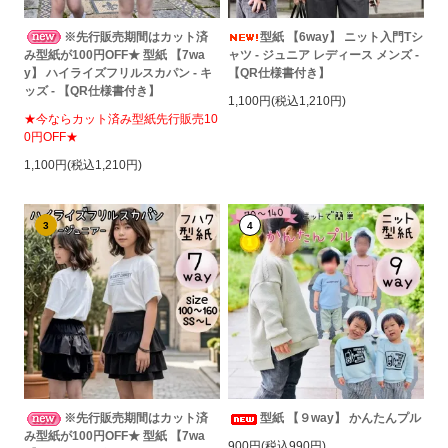
※先行販売期間はカット済
型紙 【6way】 ニット入門Tシ
み型紙が100円OFF★ 型紙 【7wa
ャツ - ジュニア レディース メンズ -
y】 ハイライズフリルスカパン - キ
【QR仕様書付き】
ッズ - 【QR仕様書付き】
1,100円(税込1,210円)
★今ならカット済み型紙先行販売10
0円OFF★
1,100円(税込1,210円)
3
4
※先行販売期間はカット済
型紙 【９way】 かんたんプル
み型紙が100円OFF★ 型紙 【7wa
900円(税込990円)