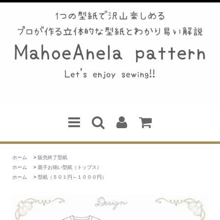
ホーム
>
販売終了型紙
ホーム
>
親子お揃い型紙（トップス）
ホーム
>
型紙（５０１円～１０００円）