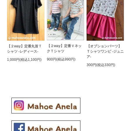
【２way】定番Ｖネッ
【２way】定番丸首Ｔ
【オプションパーツ】
クＴシャツ
シャツ -レディース-
Ｔシャツワンピ -ジュニ
ア-
900円(税込990円)
1,000円(税込1,100円)
300円(税込330円)