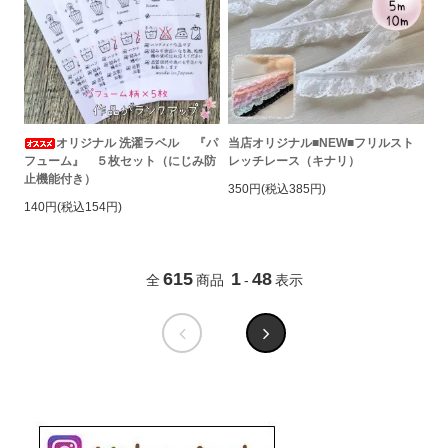
オリジナル 洗濯ラベル 『パ
当店オリジナル■NEW■フリルスト
フューム』 ５枚セット（にじみ防
レッチレース（キナリ）
止機能付き）
350円(税込385円)
140円(税込154円)
615
1
48
全
商品
-
表示