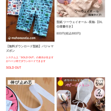
型紙 ツーウェイオール -長袖-【DL
仕様書付き】
800円(税込880円)
【無料ダウンロード型紙】パジャマ
ズボン
システム上「SOLD OUT」の表示が出ます
がページ内でダウンロードできます
SOLD OUT