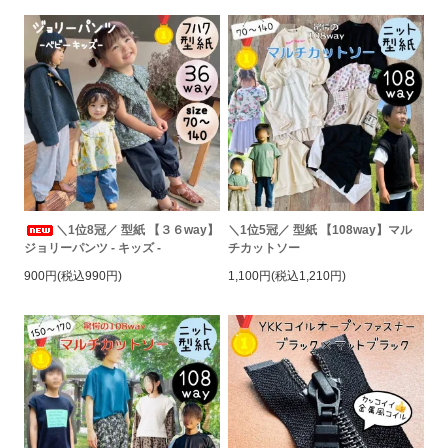
＼1位8冠／ 型紙 【３６way】
＼1位5冠／ 型紙 【108way】マル
ジョリーパンツ - キッズ -
チカットソー
900円(税込990円)
1,100円(税込1,210円)