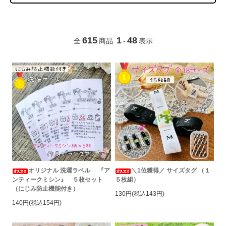
615
1
48
全
商品
-
表示
オリジナル 洗濯ラベル 『ア
＼1位獲得／ サイズタグ （１
ンティークミシン』 ５枚セット
５枚組）
（にじみ防止機能付き）
130円(税込143円)
140円(税込154円)