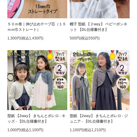
５０ｍ巻｜伸び止めテープ芯（１５
帽子 型紙 【２way】 ベビーボンネ
ｍｍ巾ストレート）
ット 【DL仕様書付き】
1,300円(税込1,430円)
500円(税込550円)
型紙 【2way】 きちんとボレロ - キ
型紙 【2way】 きちんとボレロ - ジ
ッズ - 【DL仕様書付き】
ュニア - 【DL仕様書付き】
1,000円(税込1,100円)
1,100円(税込1,210円)