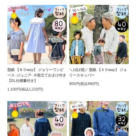
型紙 【８０way】 ジョリーワンピ
＼1位2冠／ 型紙 【４０way】 ジョ
ース -ジュニア- ※前立ておまけ付き
リースキッパー
【DL仕様書付き】
900円(税込990円)
1,100円(税込1,210円)