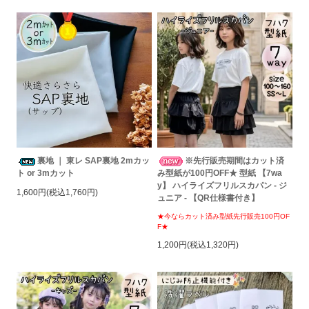
裏地 ｜ 東レ SAP裏地 2mカッ
※先行販売期間はカット済
ト or 3mカット
み型紙が100円OFF★ 型紙 【7wa
y】 ハイライズフリルスカパン - ジ
1,600円(税込1,760円)
ュニア - 【QR仕様書付き】
★今ならカット済み型紙先行販売100円OF
F★
1,200円(税込1,320円)