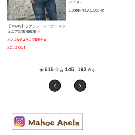
ィース-
1,000円(税込1,100円)
【４way】ラグラントレーナー ※ジ
ュニア写真掲載用※
メンズカテゴリにて販売中☆
SOLD OUT
615
145
192
全
商品
-
表示