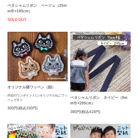
ペタシャムリボン ベージュ（25m
m巾×195cm）
SOLD OUT
オリジナル猫ワッペン（顔）
作品のワンポイントに♪オリジナルねこワッ
ペタシャムリボン ネイビー（9m
ペンです☆
m巾×295cm）
300円(税込330円)
380円(税込418円)