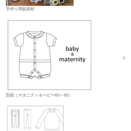
手作り用副資材
型紙（マタニティ＆ベビー60～90）