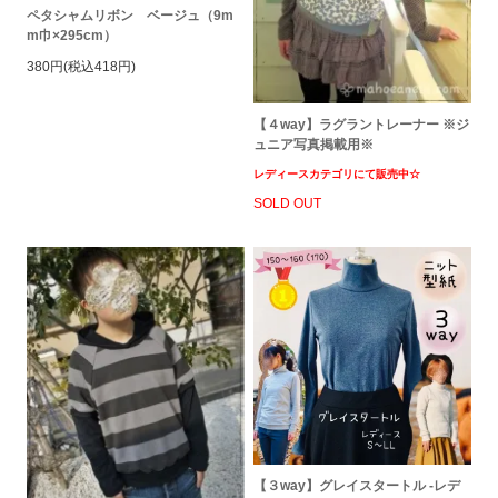
ペタシャムリボン ベージュ（9m
m巾×295cm）
380円(税込418円)
【４way】ラグラントレーナー ※ジ
ュニア写真掲載用※
レディースカテゴリにて販売中☆
SOLD OUT
【３way】グレイスタートル -レデ