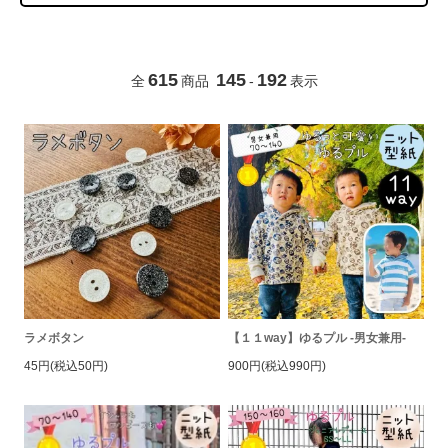
615
145
192
全
商品
-
表示
ラメボタン
【１１way】ゆるプル -男女兼用-
45円(税込50円)
900円(税込990円)