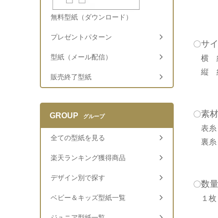
無料型紙（ダウンロード）
プレゼントパターン
サ
〇
型紙（メール配信）
横 
縦 
販売終了型紙
素
〇
GROUP
グループ
表糸
全ての型紙を見る
裏糸
楽天ランキング獲得商品
デザイン別で探す
数
〇
ベビー＆キッズ型紙一覧
１枚
ジュニア型紙一覧