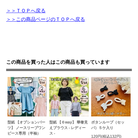
＞＞ＴＯＰへ戻る
＞＞この商品ページのＴＯＰへ戻る
この商品を買った人はこの商品も買っています
型紙 【オプションパー
型紙 【６way】 華奢見
ボタンループ（セッ
ツ】 ノースリーブワン
えブラウス - レディー
パ）５ケ入り
ピース専用（半袖）
ス -
120円(税込132円)