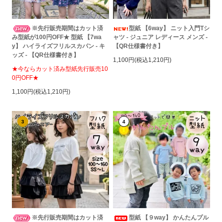
※先行販売期間はカット済
型紙 【6way】 ニット入門Tシ
み型紙が100円OFF★ 型紙 【7wa
ャツ - ジュニア レディース メンズ -
y】 ハイライズフリルスカパン - キ
【QR仕様書付き】
ッズ - 【QR仕様書付き】
1,100円(税込1,210円)
★今ならカット済み型紙先行販売10
0円OFF★
1,100円(税込1,210円)
3
4
※先行販売期間はカット済
型紙 【９way】 かんたんプル