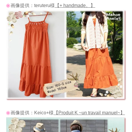
画像提供：teruteru様
【+ handmade。】
画像提供：Keico+様
【Produit K ~un travail manuel~】