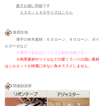
親子お揃い型紙
です
１２０～１４０サイズはこちら
推奨生地
薄手の布帛素材：６０ローン、８０ローン、ボイ
ルガーゼなど
※薄手であればニットでも制作可能です♪
※肉厚素材やツイルなどの硬くてハリの強い素材
はシルエットが綺麗に出ない為オススメしません。
関連副資材