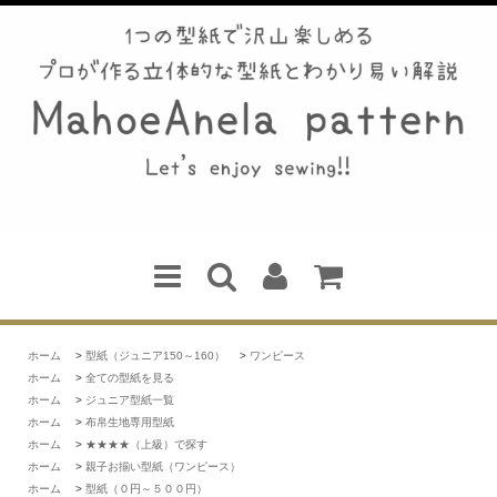
ホーム
>
型紙（ジュニア150～160）
>
ワンピース
ホーム
>
全ての型紙を見る
ホーム
>
ジュニア型紙一覧
ホーム
>
布帛生地専用型紙
ホーム
>
★★★★（上級）で探す
ホーム
>
親子お揃い型紙（ワンピース）
ホーム
>
型紙（０円～５００円）