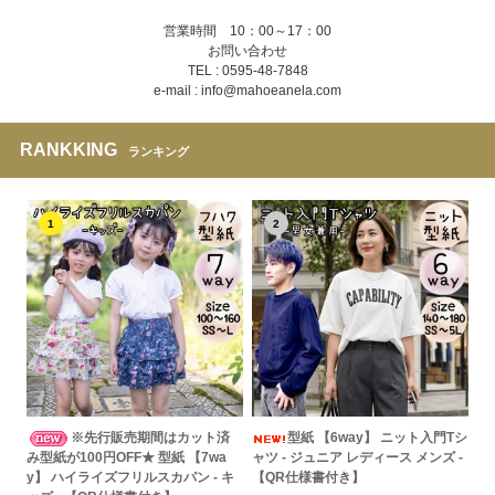
営業時間 10：00～17：00
お問い合わせ
TEL : 0595-48-7848
e-mail : info@mahoeanela.com
RANKKING
ランキング
1
2
※先行販売期間はカット済
型紙 【6way】 ニット入門Tシ
み型紙が100円OFF★ 型紙 【7wa
ャツ - ジュニア レディース メンズ -
y】 ハイライズフリルスカパン - キ
【QR仕様書付き】