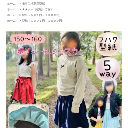
ホーム
>
布帛生地専用型紙
ホーム
>
★★☆☆（初級）で探す
ホーム
>
型紙（５０１円～１０００円）
ホーム
>
型紙（１００１円～１５００円）