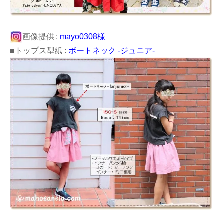
画像提供 :
mayo0308様
■トップス型紙 :
ボートネック -ジュニア-