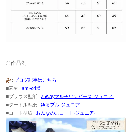
作品例
〇
:
ブログ記事はこちら
■素材 :
ami-ori様
■ブラウス型紙 :
25wayマルチワンピース-ジュニア-
■タートル型紙 :
ゆるプル-ジュニア-
■コート型紙 :
おんなのこコート-ジュニア-