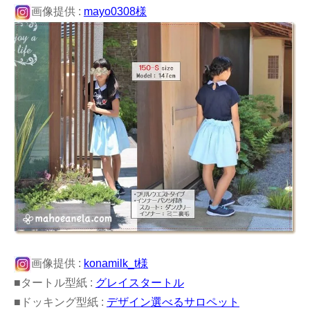
画像提供 :
mayo0308様
画像提供 :
konamilk_t様
■タートル型紙 :
グレイスタートル
■ドッキング型紙 :
デザイン選べるサロペット