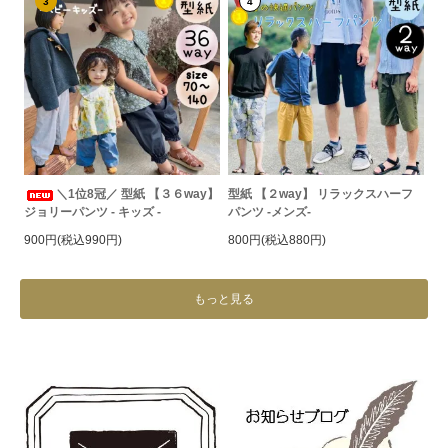
3
4
＼1位8冠／ 型紙 【３６way】
型紙 【２way】 リラックスハーフ
ジョリーパンツ - キッズ -
パンツ -メンズ-
900円(税込990円)
800円(税込880円)
もっと見る