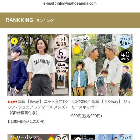
e-mail : info@mahoeanela.com
RANKKING
ランキング
1
2
型紙 【6way】 ニット入門Tシ
＼1位2冠／ 型紙 【４０way】 ジョ
ャツ - ジュニア レディース メンズ -
リースキッパー
【QR仕様書付き】
900円(税込990円)
1,100円(税込1,210円)