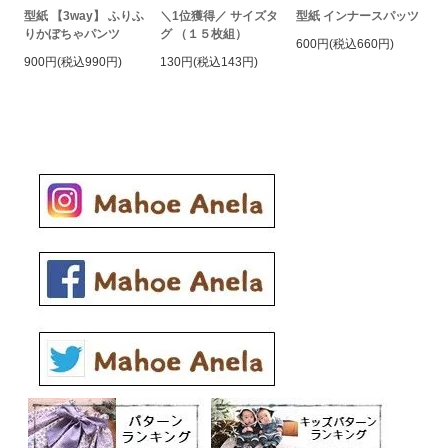
型紙 【3way】 ふりふ
＼1位獲得／ サイズタ
型紙 インナースパッツ
りかぼちゃパンツ
グ （１５枚組）
600円(税込660円)
900円(税込990円)
130円(税込143円)