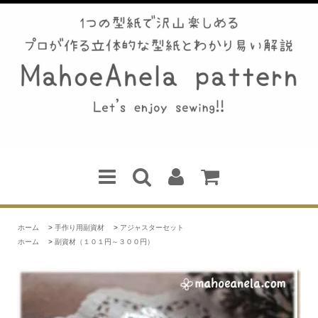
ホーム
>
手作り用副資材
>
アジャスターセット
ホーム
>
副資材（１０１円～３００円）