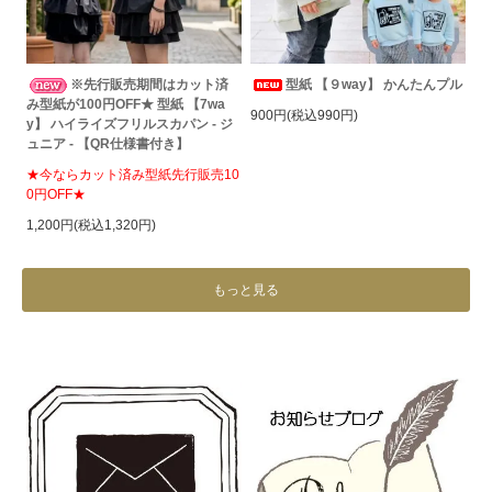
※先行販売期間はカット済
型紙 【９way】 かんたんプル
み型紙が100円OFF★ 型紙 【7wa
900円(税込990円)
y】 ハイライズフリルスカパン - ジ
ュニア - 【QR仕様書付き】
★今ならカット済み型紙先行販売10
0円OFF★
1,200円(税込1,320円)
もっと見る