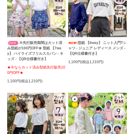
※先行販売期間はカット済
型紙 【6way】 ニット入門Tシ
み型紙が100円OFF★ 型紙 【7wa
ャツ - ジュニア レディース メンズ -
y】 ハイライズフリルスカパン - キ
【QR仕様書付き】
ッズ - 【QR仕様書付き】
1,100円(税込1,210円)
★今ならカット済み型紙先行販売10
0円OFF★
1,100円(税込1,210円)
3
4