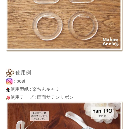
使用例
:
post
使用型紙 :
楽ちんキャミ
使用テープ :
両面サテンリボン