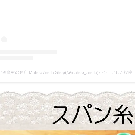
副資材のお店 Mahoe Anela Shop(@mahoe_anela)がシェアした投稿