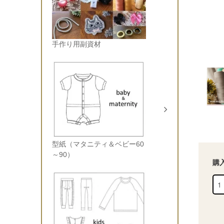
手作り用副資材
型紙（マタニティ＆ベビー60
～90）
購