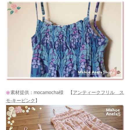
素材提供：mocamocha様
【
アンティークフリル ス
モ-キーピンク
】