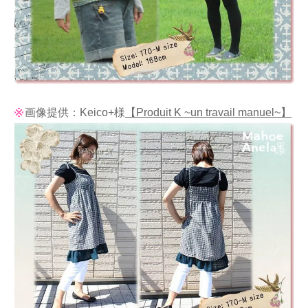
画像提供：Keico+様
【Produit K ~un travail manuel~】