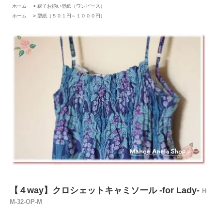
ホーム
>
親子お揃い型紙（ワンピース）
ホーム
>
型紙（５０１円～１０００円）
【４way】クロシェットキャミソール -for Lady-
H
M-32-OP-M