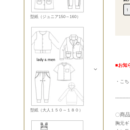
型紙（ジュニア150～160）
■お知
・こちら
----------
型紙（大人１５０～１８０）
商
〇
胸元ギ