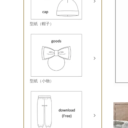
型紙（帽子）
型紙（小物）