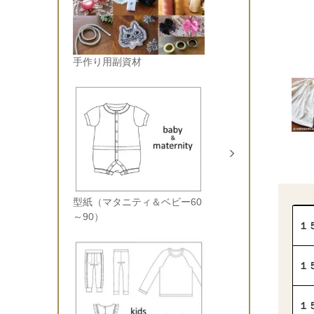
手作り用副資材
型紙（マタニティ＆ベビー60
～90）
１
１
１