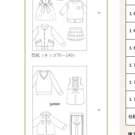
１
１
１
型紙（キッズ70～140）
１
１
１
仕
購