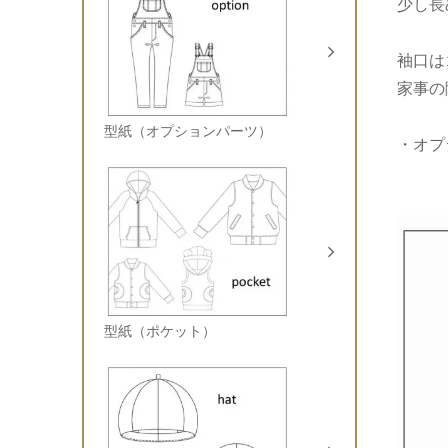
少し長
袖口は
家事の
型紙（オプションパーツ）
・オプ
型紙（ポケット）