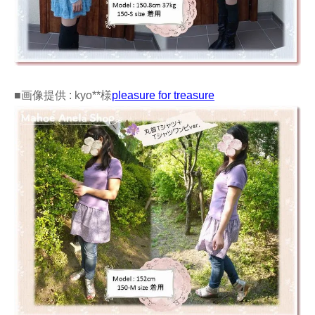
■画像提供 : kyo**様
pleasure for treasure