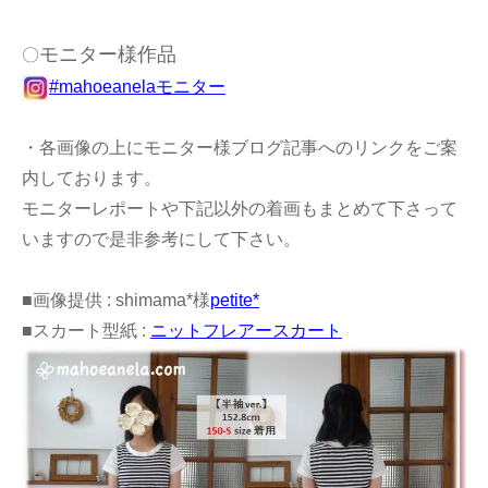
モニター様作品
〇
#mahoeanelaモニター
・各画像の上にモニター様ブログ記事へのリンクをご案
内しております。
モニターレポートや下記以外の着画もまとめて下さって
いますので是非参考にして下さい。
■画像提供 : shimama*様
petite*
■スカート型紙 :
ニットフレアースカート