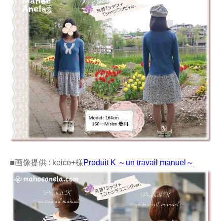
■画像提供 : keico+様
Produit K ～un travail manuel～