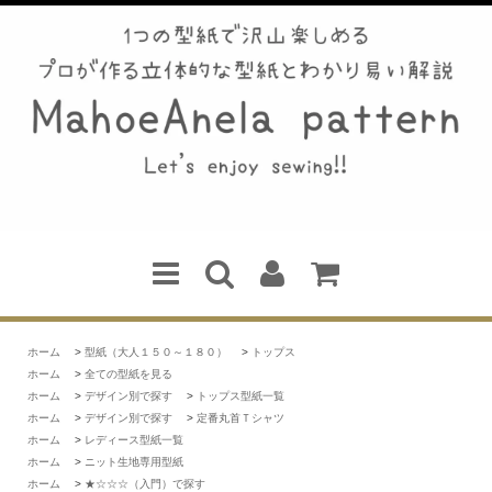
ホーム
>
型紙（大人１５０～１８０）
>
トップス
ホーム
>
全ての型紙を見る
ホーム
>
デザイン別で探す
>
トップス型紙一覧
ホーム
>
デザイン別で探す
>
定番丸首Ｔシャツ
ホーム
>
レディース型紙一覧
ホーム
>
ニット生地専用型紙
ホーム
>
★☆☆☆（入門）で探す