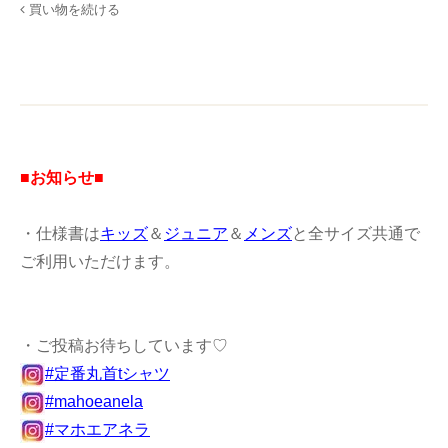
買い物を続ける
■お知らせ■
・仕様書は
キッズ
＆
ジュニア
＆
メンズ
と全サイズ共通で
ご利用いただけます。
・ご投稿お待ちしています♡
#定番丸首tシャツ
#mahoeanela
#マホエアネラ