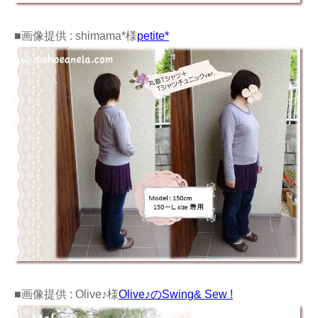
■画像提供 : shimama*様
petite*
■画像提供 : Olive♪様
Olive♪のSwing& Sew !