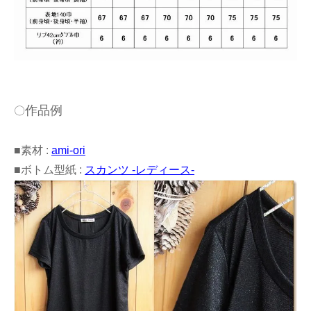
作品例
〇
■素材 :
ami-ori
■ボトム型紙 :
スカンツ -レディース-