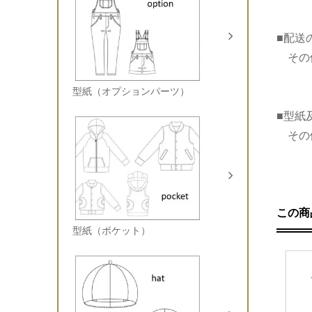
■配送
その他
型紙（オプションパーツ）
■型紙
その
この商
型紙（ポケット）