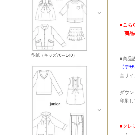
■こち
商品の
型紙（キッズ70～140）
■商品
【
デザ
全サイ
ダウン
印刷し
■クレ
１、