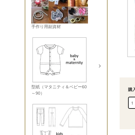
手作り用副資材
型紙（マタニティ＆ベビー60
購
～90）