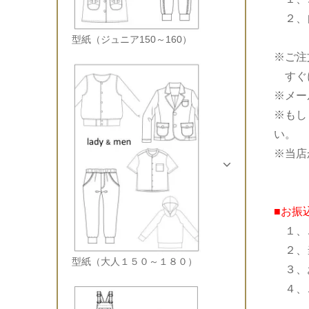
２、自
型紙（ジュニア150～160）
※ご注
すぐに
※メー
※もし
い。
※当店
■お振
１、
２、当
型紙（大人１５０～１８０）
３、
４、ご