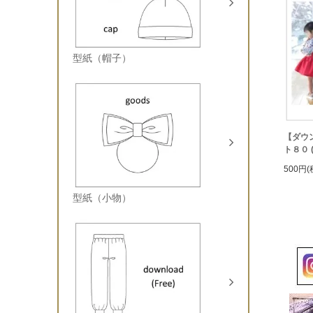
型紙（帽子）
【ダウ
ト８０ (d
500円(
型紙（小物）