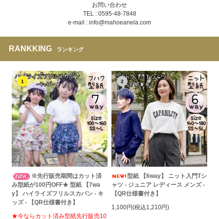
お問い合わせ
TEL : 0595-48-7848
e-mail : info@mahoeanela.com
RANKKING
ランキング
1
2
※先行販売期間はカット済
型紙 【6way】 ニット入門Tシ
み型紙が100円OFF★ 型紙 【7wa
ャツ - ジュニア レディース メンズ -
y】 ハイライズフリルスカパン - キ
【QR仕様書付き】
ッズ - 【QR仕様書付き】
1,100円(税込1,210円)
★今ならカット済み型紙先行販売10