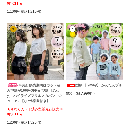
0円OFF★
1,100円(税込1,210円)
3
4
※先行販売期間はカット済
型紙 【９way】 かんたんプル
み型紙が100円OFF★ 型紙 【7wa
900円(税込990円)
y】 ハイライズフリルスカパン - ジ
ュニア - 【QR仕様書付き】
★今ならカット済み型紙先行販売10
0円OFF★
1,200円(税込1,320円)