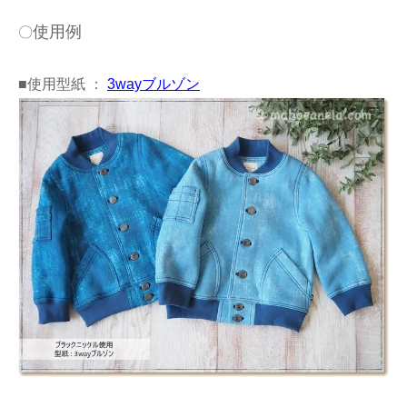
使用例
〇
■使用型紙 ：
3wayブルゾン