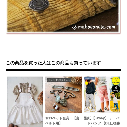
この商品を買った人はこの商品も買っています
サロペット金具 【肩
型紙 【８way】 テーパ
ベルト用】
ードパンツ 【DL仕様書