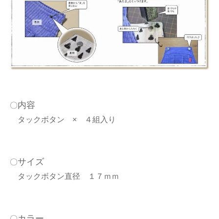
内容
〇
タックボタン × ４組入り
サイズ
〇
タックボタン直径 １７ｍｍ
カラー
〇