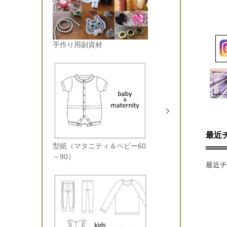
手作り用副資材
最近
型紙（マタニティ＆ベビー60
～90）
最近チ