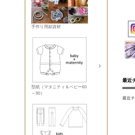
手作り用副資材
最近
型紙（マタニティ＆ベビー60
～90）
最近チ