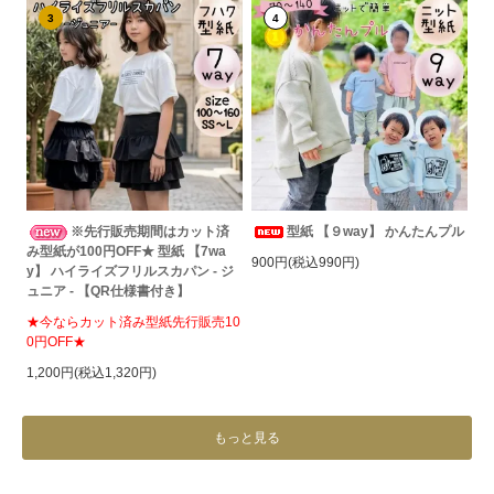
3
4
※先行販売期間はカット済
型紙 【９way】 かんたんプル
み型紙が100円OFF★ 型紙 【7wa
900円(税込990円)
y】 ハイライズフリルスカパン - ジ
ュニア - 【QR仕様書付き】
★今ならカット済み型紙先行販売10
0円OFF★
1,200円(税込1,320円)
もっと見る