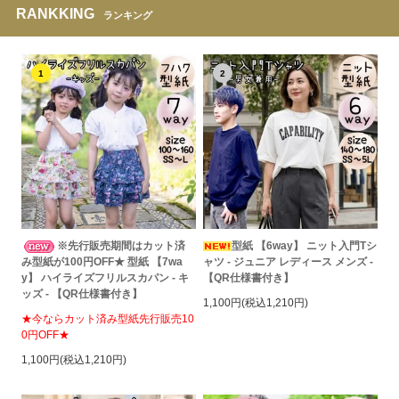
RANKKING
ランキング
1
2
※先行販売期間はカット済
型紙 【6way】 ニット入門Tシ
み型紙が100円OFF★ 型紙 【7wa
ャツ - ジュニア レディース メンズ -
y】 ハイライズフリルスカパン - キ
【QR仕様書付き】
ッズ - 【QR仕様書付き】
1,100円(税込1,210円)
★今ならカット済み型紙先行販売10
0円OFF★
1,100円(税込1,210円)