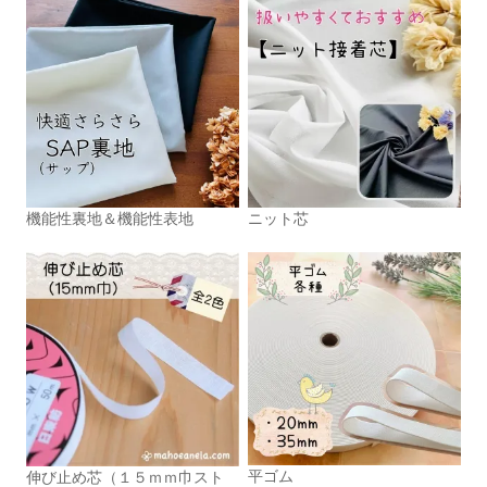
機能性裏地＆機能性表地
ニット芯
平ゴム
伸び止め芯（１５ｍｍ巾スト