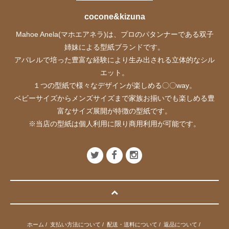
cocone&kizuna
Mahoe Anela(マホエアネラ)は、プロのパタンナーである双子
姉妹による型紙ブランドです。
アパレルで培った豊富な経験により生み出される立体的なシル
エット。
１つの型紙で様々なデザインが楽しめる〇〇way。
ベビーサイズからメンズサイズまで家族お揃いでも楽しめる豊
富なサイズ展開が特徴の型紙です。
※当店の型紙は個人利用に限り商用利用が可能です。
ホーム
/
支払い方法について
/
配送・送料について
/
返品について
/