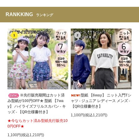
RANKKING
ランキング
1
2
※先行販売期間はカット済
型紙 【6way】 ニット入門Tシ
み型紙が100円OFF★ 型紙 【7wa
ャツ - ジュニア レディース メンズ -
y】 ハイライズフリルスカパン - キ
【QR仕様書付き】
ッズ - 【QR仕様書付き】
1,100円(税込1,210円)
★今ならカット済み型紙先行販売10
0円OFF★
1,100円(税込1,210円)