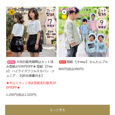
3
4
※先行販売期間はカット済
型紙 【９way】 かんたんプル
み型紙が100円OFF★ 型紙 【7wa
900円(税込990円)
y】 ハイライズフリルスカパン - ジ
ュニア - 【QR仕様書付き】
★今ならカット済み型紙先行販売10
0円OFF★
1,200円(税込1,320円)
もっと見る