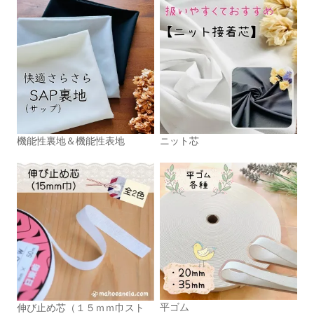
機能性裏地＆機能性表地
ニット芯
平ゴム
伸び止め芯（１５ｍｍ巾スト