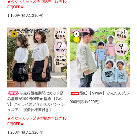
★今ならカット済み型紙先行販売10
0円OFF★
1,100円(税込1,210円)
3
4
※先行販売期間はカット済
型紙 【９way】 かんたんプル
み型紙が100円OFF★ 型紙 【7wa
900円(税込990円)
y】 ハイライズフリルスカパン - ジ
ュニア - 【QR仕様書付き】
★今ならカット済み型紙先行販売10
0円OFF★
1,200円(税込1,320円)