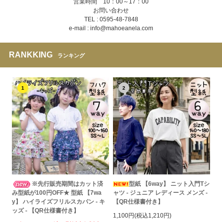
営業時間 10：00～17：00
お問い合わせ
TEL : 0595-48-7848
e-mail : info@mahoeanela.com
RANKKING
ランキング
1
2
※先行販売期間はカット済
型紙 【6way】 ニット入門Tシ
み型紙が100円OFF★ 型紙 【7wa
ャツ - ジュニア レディース メンズ -
y】 ハイライズフリルスカパン - キ
【QR仕様書付き】
ッズ - 【QR仕様書付き】
1,100円(税込1,210円)