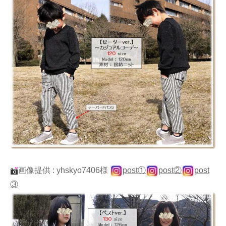
画像提供 : yhskyo7406様
post①
post②
post
③