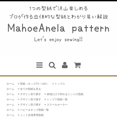
ホーム
>
型紙（キッズ70～140）
>
トップス
ホーム
>
全ての型紙を見る
ホーム
>
デザイン別で探す
>
表地だけで作れるニットの型紙
ホーム
>
デザイン別で探す
>
トップス型紙一覧
ホーム
>
デザイン別で探す
>
スクールセーター
ホーム
>
ベビー＆キッズ型紙一覧
ホーム
>
ニット生地専用型紙