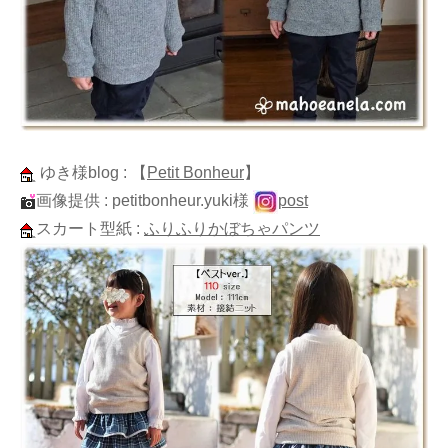
ゆき様blog :
【
Petit Bonheur
】
画像提供 : petitbonheur.yuki様
post
スカート型紙 :
ふりふりかぼちゃパンツ