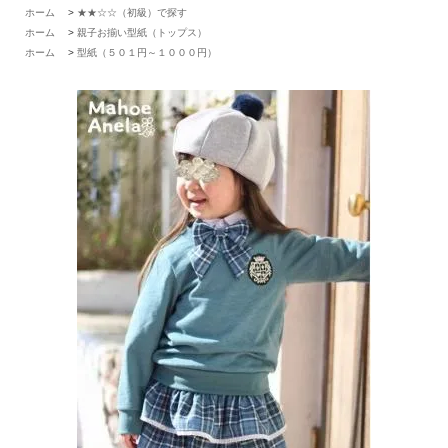
ホーム
>
★★☆☆（初級）で探す
ホーム
>
親子お揃い型紙（トップス）
ホーム
>
型紙（５０１円～１０００円）