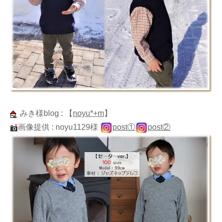
みき様blog :
【
noyu*+m
】
画像提供 : noyu1129様
post①
post②