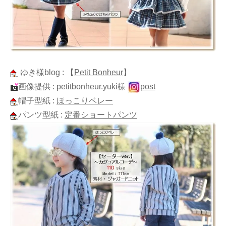
ゆき様blog :
【
Petit Bonheur
】
画像提供 : petitbonheur.yuki様
post
帽子型紙 :
ほっこりベレー
パンツ型紙 :
定番ショートパンツ