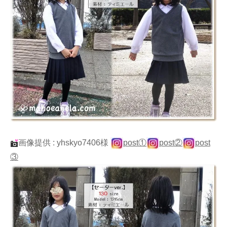
画像提供 : yhskyo7406様
post①
post②
post
③