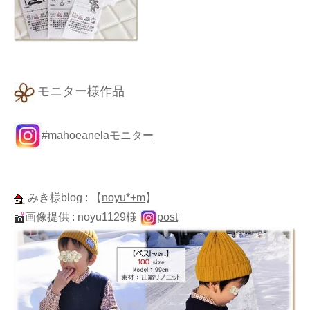
モニター様作品
#mahoeanelaモニター
みき様blog :
【
noyu*+m
】
画像提供 : noyu1129様
post