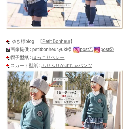
ゆき様blog :
【
Petit Bonheur
】
画像提供 : petitbonheur.yuki様
post①
post②
帽子型紙 :
ほっこりベレー
スカート型紙 :
ふりふりかぼちゃパンツ