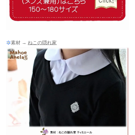
素材 →
ねこの隠れ家