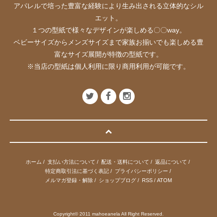
アパレルで培った豊富な経験により生み出される立体的なシル
エット。
１つの型紙で様々なデザインが楽しめる〇〇way。
ベビーサイズからメンズサイズまで家族お揃いでも楽しめる豊
富なサイズ展開が特徴の型紙です。
※当店の型紙は個人利用に限り商用利用が可能です。
ホーム
/
支払い方法について
/
配送・送料について
/
返品について
/
特定商取引法に基づく表記
/
プライバシーポリシー
/
メルマガ登録・解除
/
ショップブログ
/
RSS
/
ATOM
Copyright© 2011 mahoeanela All Right Reserved.