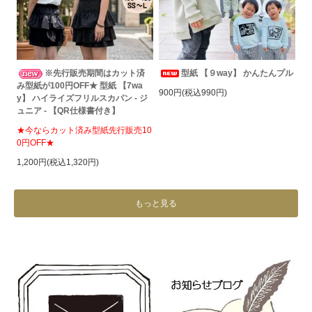
※先行販売期間はカット済
型紙 【９way】 かんたんプル
み型紙が100円OFF★ 型紙 【7wa
900円(税込990円)
y】 ハイライズフリルスカパン - ジ
ュニア - 【QR仕様書付き】
★今ならカット済み型紙先行販売10
0円OFF★
1,200円(税込1,320円)
もっと見る