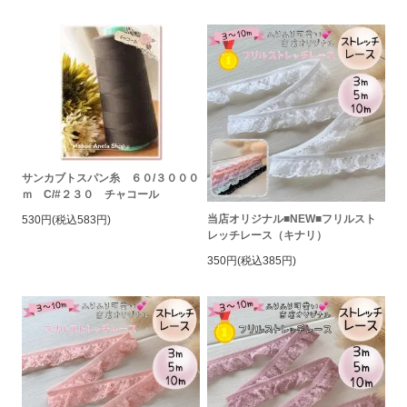
サンカブトスパン糸 ６０/３０００
ｍ C/#２３０ チャコール
当店オリジナル■NEW■フリルスト
530円(税込583円)
レッチレース（キナリ）
350円(税込385円)