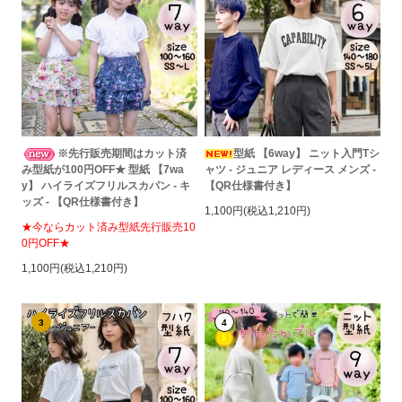
※先行販売期間はカット済
型紙 【6way】 ニット入門Tシ
み型紙が100円OFF★ 型紙 【7wa
ャツ - ジュニア レディース メンズ -
y】 ハイライズフリルスカパン - キ
【QR仕様書付き】
ッズ - 【QR仕様書付き】
1,100円(税込1,210円)
★今ならカット済み型紙先行販売10
0円OFF★
1,100円(税込1,210円)
3
4