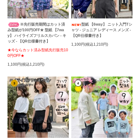
※先行販売期間はカット済
型紙 【6way】 ニット入門Tシ
み型紙が100円OFF★ 型紙 【7wa
ャツ - ジュニア レディース メンズ -
y】 ハイライズフリルスカパン - キ
【QR仕様書付き】
ッズ - 【QR仕様書付き】
1,100円(税込1,210円)
★今ならカット済み型紙先行販売10
0円OFF★
1,100円(税込1,210円)
3
4