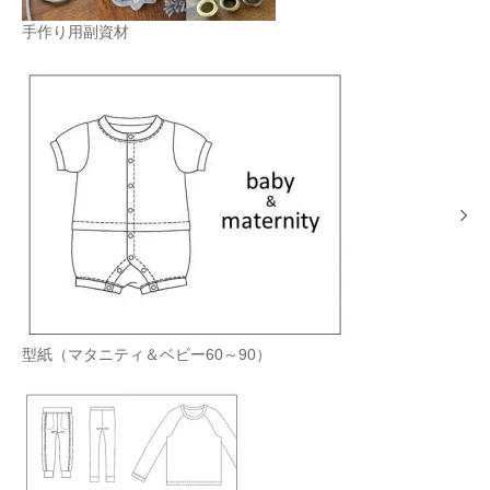
手作り用副資材
型紙（マタニティ＆ベビー60～90）