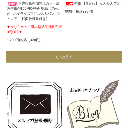
※先行販売期間はカット済
型紙 【９way】 かんたんプル
み型紙が100円OFF★ 型紙 【7wa
900円(税込990円)
y】 ハイライズフリルスカパン - ジ
ュニア - 【QR仕様書付き】
★今ならカット済み型紙先行販売10
0円OFF★
1,200円(税込1,320円)
もっと見る