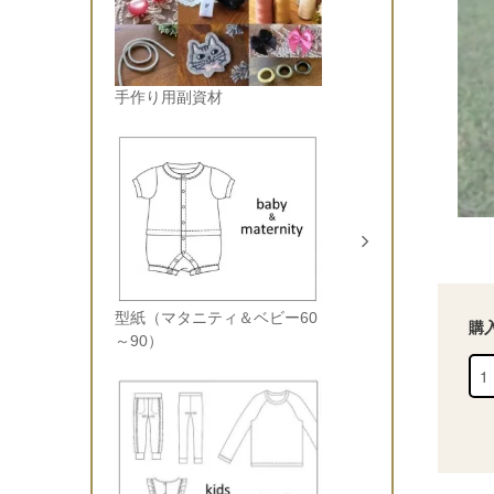
手作り用副資材
型紙（マタニティ＆ベビー60
購
～90）