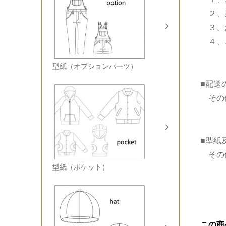
２、当
３、
４、ご
型紙（オプションパーツ）
■配送
その他
■型紙
その
型紙（ポケット）
この商