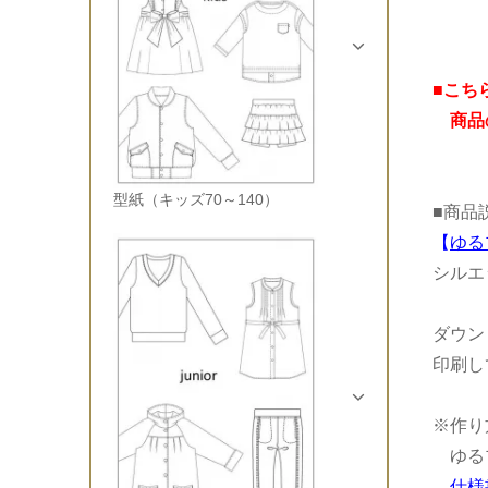
■こち
商品の
型紙（キッズ70～140）
■商品
【
ゆる
シルエ
ダウン
印刷し
※作り
ゆるプ
仕様