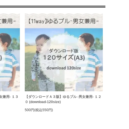
女兼用- １３
【ダウンロードＡ３版】ゆるプル -男女兼用- １２
０ (download-120size)
500円(税込550円)