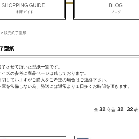
SHOPPING GUIDE
BLOG
ご利用ガイド
ブログ
>
販売終了型紙
了型紙
終了させて頂いた型紙一覧です。
サイズの参考に商品ページは残しております。
は閉じていますがご購入をご希望の場合はご連絡下さい。
在庫を常備しない為、発送には通常より１日多くお時間を頂きます。
32
32
32
全
商品
-
表