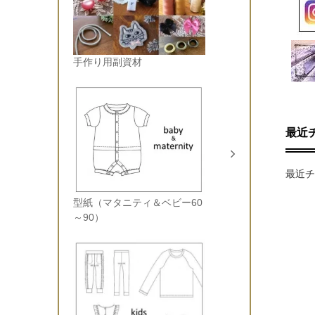
手作り用副資材
最近
最近チ
型紙（マタニティ＆ベビー60
～90）