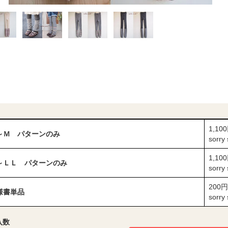
1,10
～Ｍ パターンのみ
sorry
1,10
～ＬＬ パターンのみ
sorry
200円
様書単品
sorry
入数