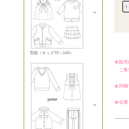
型紙（キッズ70～140）
販売
ご希望
同梱
在庫
----------