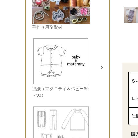
手作り用副資材
Ｓ
型紙（マタニティ＆ベビー60
～90）
Ｌ
仕
購