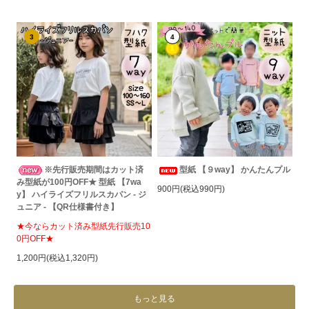
3
4
※先行販売期間はカット済
型紙 【９way】 かんたんプル
み型紙が100円OFF★ 型紙 【7wa
900円(税込990円)
y】 ハイライズフリルスカパン - ジ
ュニア - 【QR仕様書付き】
★今ならカット済み型紙先行販売10
0円OFF★
1,200円(税込1,320円)
もっと見る