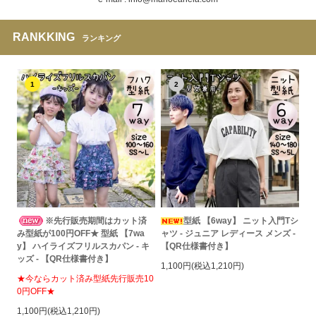
RANKKING
ランキング
1
2
※先行販売期間はカット済
型紙 【6way】 ニット入門Tシ
み型紙が100円OFF★ 型紙 【7wa
ャツ - ジュニア レディース メンズ -
y】 ハイライズフリルスカパン - キ
【QR仕様書付き】
ッズ - 【QR仕様書付き】
1,100円(税込1,210円)
★今ならカット済み型紙先行販売10
0円OFF★
1,100円(税込1,210円)