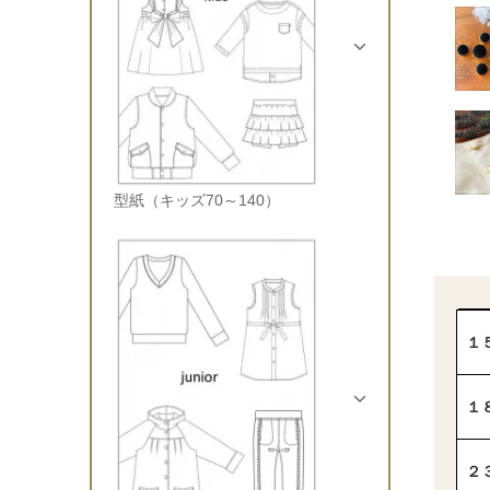
型紙（キッズ70～140）
１
１
２