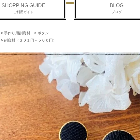
SHOPPING GUIDE
BLOG
ご利用ガイド
ブログ
>
手作り用副資材
>
ボタン
>
副資材（３０１円～５００円）