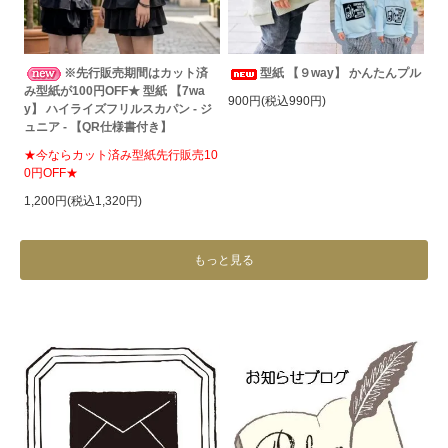
※先行販売期間はカット済
型紙 【９way】 かんたんプル
み型紙が100円OFF★ 型紙 【7wa
900円(税込990円)
y】 ハイライズフリルスカパン - ジ
ュニア - 【QR仕様書付き】
★今ならカット済み型紙先行販売10
0円OFF★
1,200円(税込1,320円)
もっと見る