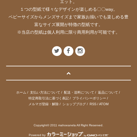
エット。
１つの型紙で様々なデザインが楽しめる〇〇way。
ベビーサイズからメンズサイズまで家族お揃いでも楽しめる豊
富なサイズ展開が特徴の型紙です。
※当店の型紙は個人利用に限り商用利用が可能です。
ホーム
/
支払い方法について
/
配送・送料について
/
返品について
/
特定商取引法に基づく表記
/
プライバシーポリシー
/
メルマガ登録・解除
/
ショップブログ
/
RSS
/
ATOM
Copyright© 2011 mahoeanela All Right Reserved.
Powered by