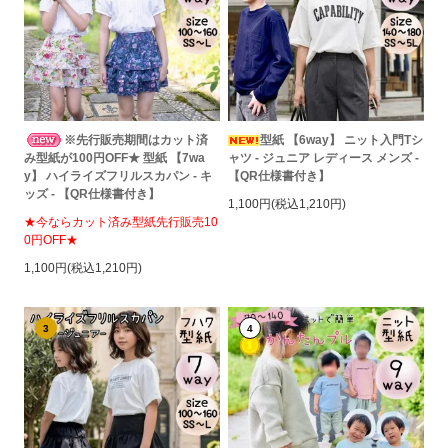
※先行販売期間はカット済
型紙 【6way】 ニット入門Tシ
み型紙が100円OFF★ 型紙 【7wa
ャツ - ジュニア レディース メンズ -
y】 ハイライズフリルスカパン - キ
【QR仕様書付き】
ッズ - 【QR仕様書付き】
1,100円(税込1,210円)
★今ならカット済み型紙先行販売10
0円OFF★
1,100円(税込1,210円)
3
4