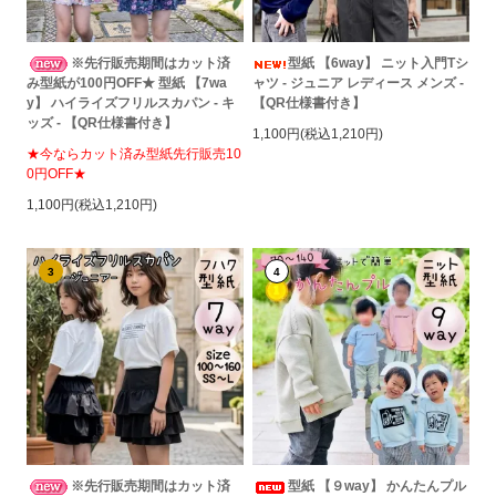
※先行販売期間はカット済
型紙 【6way】 ニット入門Tシ
み型紙が100円OFF★ 型紙 【7wa
ャツ - ジュニア レディース メンズ -
y】 ハイライズフリルスカパン - キ
【QR仕様書付き】
ッズ - 【QR仕様書付き】
1,100円(税込1,210円)
★今ならカット済み型紙先行販売10
0円OFF★
1,100円(税込1,210円)
3
4
※先行販売期間はカット済
型紙 【９way】 かんたんプル