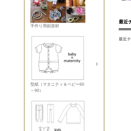
最近
手作り用副資材
最近チ
型紙（マタニティ＆ベビー60
～90）