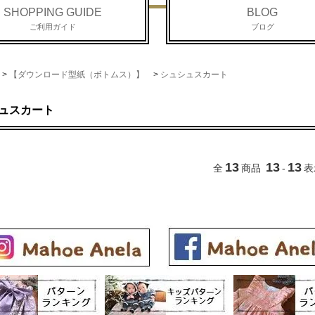
SHOPPING GUIDE
BLOG
ご利用ガイド
ブログ
>
【ダウンロード型紙（ボトムス）】
>
シュシュスカート
ュスカート
13
13
13
全
商品
-
表