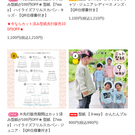
み型紙が100円OFF★ 型紙 【7wa
ャツ - ジュニア レディース メンズ -
y】 ハイライズフリルスカパン - キ
【QR仕様書付き】
ッズ - 【QR仕様書付き】
1,100円(税込1,210円)
★今ならカット済み型紙先行販売10
0円OFF★
1,100円(税込1,210円)
3
4
※先行販売期間はカット済
型紙 【９way】 かんたんプル
み型紙が100円OFF★ 型紙 【7wa
900円(税込990円)
y】 ハイライズフリルスカパン - ジ
ュニア - 【QR仕様書付き】