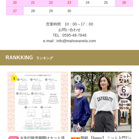
20
21
22
23
24
25
26
27
28
29
30
営業時間 10：00～17：00
お問い合わせ
TEL : 0595-48-7848
e-mail : info@mahoeanela.com
RANKKING
ランキング
1
2
※先行販売期間はカット済
型紙 【6way】 ニット入門Tシ