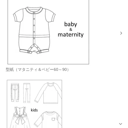
型紙（マタニティ＆ベビー60～90）