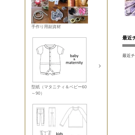
手作り用副資材
最近
最近チ
型紙（マタニティ＆ベビー60
～90）