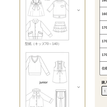
1
1
1
1
型紙（キッズ70～140）
1
仕
購