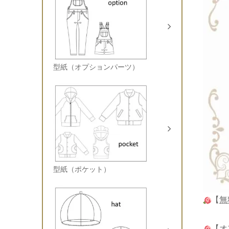
型紙（オプションパーツ）
型紙（ポケット）
【
無
【
オ