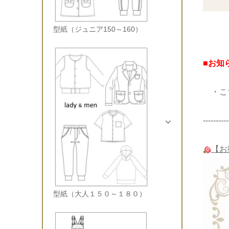
型紙（ジュニア150～160）
■お知
・こち
----------
【お
型紙（大人１５０～１８０）