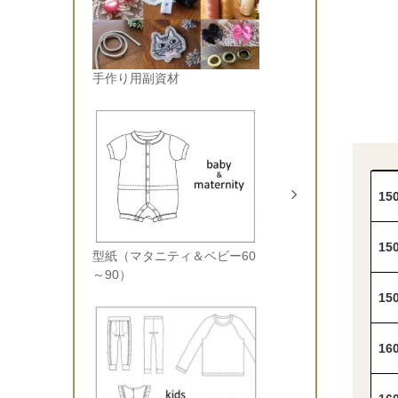
手作り用副資材
1
1
型紙（マタニティ＆ベビー60
～90）
1
1