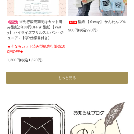
※先行販売期間はカット済
型紙 【９way】 かんたんプル
み型紙が100円OFF★ 型紙 【7wa
900円(税込990円)
y】 ハイライズフリルスカパン - ジ
ュニア - 【QR仕様書付き】
★今ならカット済み型紙先行販売10
0円OFF★
1,200円(税込1,320円)
もっと見る