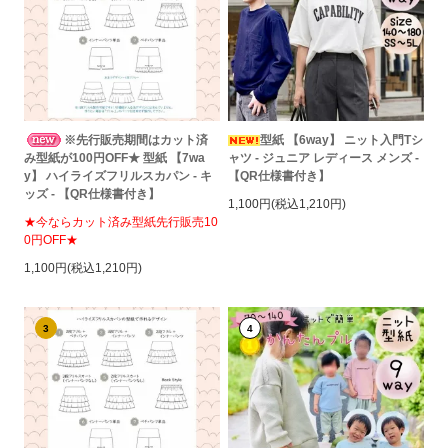
※先行販売期間はカット済
型紙 【6way】 ニット入門Tシ
み型紙が100円OFF★ 型紙 【7wa
ャツ - ジュニア レディース メンズ -
y】 ハイライズフリルスカパン - キ
【QR仕様書付き】
ッズ - 【QR仕様書付き】
1,100円(税込1,210円)
★今ならカット済み型紙先行販売10
0円OFF★
1,100円(税込1,210円)
3
4