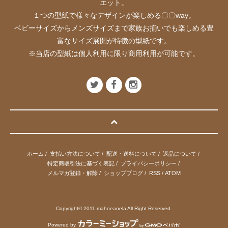
エット。
１つの型紙で様々なデザインが楽しめる〇〇way。
ベビーサイズからメンズサイズまで家族お揃いでも楽しめる豊
富なサイズ展開が特徴の型紙です。
※当店の型紙は個人利用に限り商用利用が可能です。
ホーム
/
支払い方法について
/
配送・送料について
/
返品について
/
特定商取引法に基づく表記
/
プライバシーポリシー
/
メルマガ登録・解除
/
ショップブログ
/
RSS
/
ATOM
Copyright© 2011 mahoeanela All Right Reserved.
Powered by