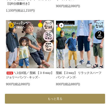
【QR仕様書付き】
900円(税込990円)
1,100円(税込1,210円)
3
4
＼1位8冠／ 型紙 【３６way】
型紙 【２way】 リラックスハーフ
ジョリーパンツ - キッズ -
パンツ -メンズ-
900円(税込990円)
800円(税込880円)
もっと見る