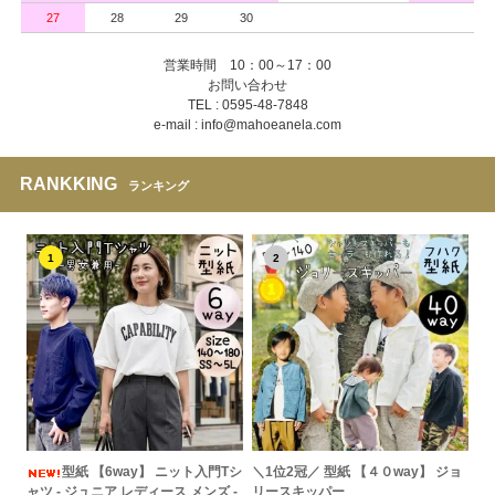
27
28
29
30
営業時間 10：00～17：00
お問い合わせ
TEL : 0595-48-7848
e-mail : info@mahoeanela.com
RANKKING
ランキング
1
2
型紙 【6way】 ニット入門Tシ
＼1位2冠／ 型紙 【４０way】 ジョ
ャツ - ジュニア レディース メンズ -
リースキッパー