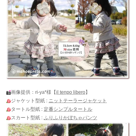
画像提供：ri-ya*様
【
il tenpo libero
】
ジャケット型紙 :
ニットテーラージャケット
タートル型紙 :
定番シンプルタートル
スカート型紙 :
ふりふりかぼちゃパンツ