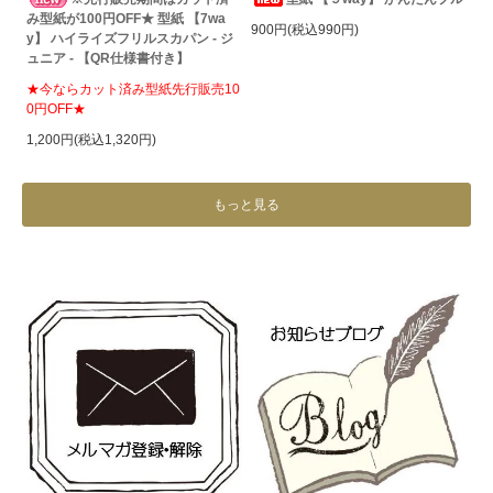
み型紙が100円OFF★ 型紙 【7wa
900円(税込990円)
y】 ハイライズフリルスカパン - ジ
ュニア - 【QR仕様書付き】
★今ならカット済み型紙先行販売10
0円OFF★
1,200円(税込1,320円)
もっと見る