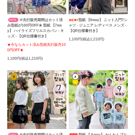
※先行販売期間はカット済
型紙 【6way】 ニット入門Tシ
み型紙が100円OFF★ 型紙 【7wa
ャツ - ジュニア レディース メンズ -
y】 ハイライズフリルスカパン - キ
【QR仕様書付き】
ッズ - 【QR仕様書付き】
1,100円(税込1,210円)
★今ならカット済み型紙先行販売10
0円OFF★
1,100円(税込1,210円)
3
4
※先行販売期間はカット済
型紙 【９way】 かんたんプル