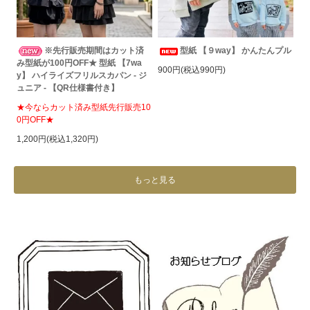
※先行販売期間はカット済
型紙 【９way】 かんたんプル
み型紙が100円OFF★ 型紙 【7wa
900円(税込990円)
y】 ハイライズフリルスカパン - ジ
ュニア - 【QR仕様書付き】
★今ならカット済み型紙先行販売10
0円OFF★
1,200円(税込1,320円)
もっと見る