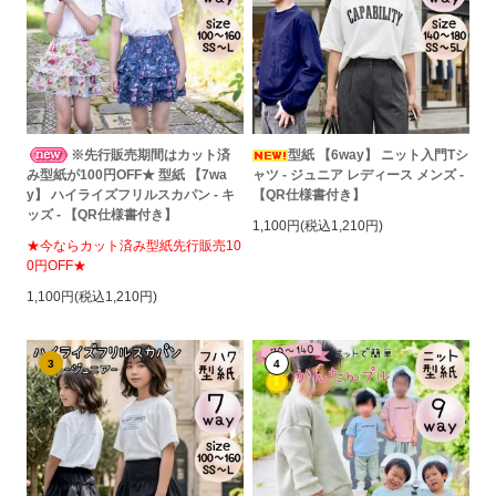
※先行販売期間はカット済
型紙 【6way】 ニット入門Tシ
み型紙が100円OFF★ 型紙 【7wa
ャツ - ジュニア レディース メンズ -
y】 ハイライズフリルスカパン - キ
【QR仕様書付き】
ッズ - 【QR仕様書付き】
1,100円(税込1,210円)
★今ならカット済み型紙先行販売10
0円OFF★
1,100円(税込1,210円)
3
4