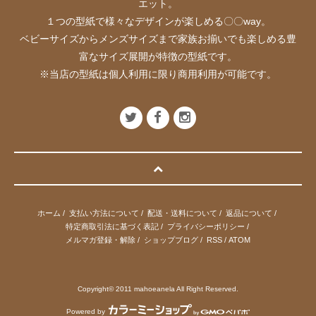
エット。
１つの型紙で様々なデザインが楽しめる〇〇way。
ベビーサイズからメンズサイズまで家族お揃いでも楽しめる豊
富なサイズ展開が特徴の型紙です。
※当店の型紙は個人利用に限り商用利用が可能です。
ホーム
/
支払い方法について
/
配送・送料について
/
返品について
/
特定商取引法に基づく表記
/
プライバシーポリシー
/
メルマガ登録・解除
/
ショップブログ
/
RSS
/
ATOM
Copyright© 2011 mahoeanela All Right Reserved.
Powered by