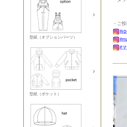
・ご投
#
型紙（オプションパーツ）
#m
#
----------
型紙（ポケット）