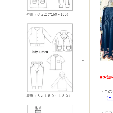
型紙（ジュニア150～160）
■お知
・この
型紙（大人１５０～１８０）
【
こ
・ダウ