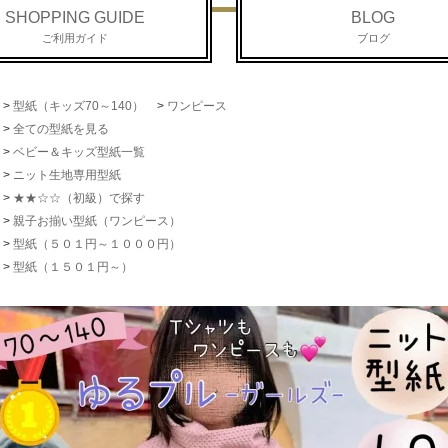
SHOPPING GUIDE
BLOG
ご利用ガイド
ブログ
>
型紙（キッズ70～140）
>
ワンピース
>
全ての型紙を見る
>
ベビー＆キッズ型紙一覧
>
ニット生地専用型紙
>
★★☆☆（初級）で探す
>
親子お揃い型紙（ワンピース）
>
型紙（５０１円～１０００円）
>
型紙（１５０１円～）