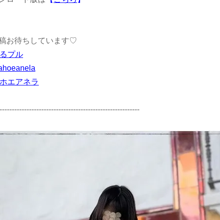
稿お待ちしています♡
ゆるプル
ahoeanela
マホエアネラ
---------------------------------------------------------