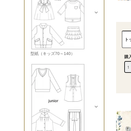
ト
型紙（キッズ70～140）
購